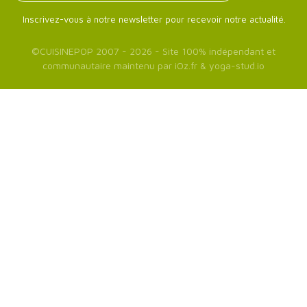
Inscrivez-vous à notre newsletter pour recevoir notre actualité.
©
CUISINEPOP
2007 - 2026 - Site 100% indépendant et
communautaire maintenu par
iOz.fr
&
yoga-stud.io