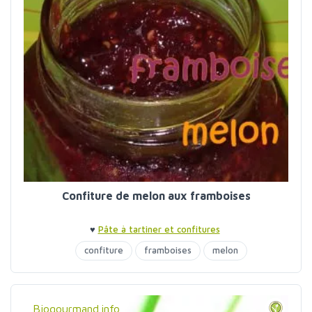
Confiture de melon aux framboises
♥
Pâte à tartiner et confitures
confiture
framboises
melon
Biogourmand.info