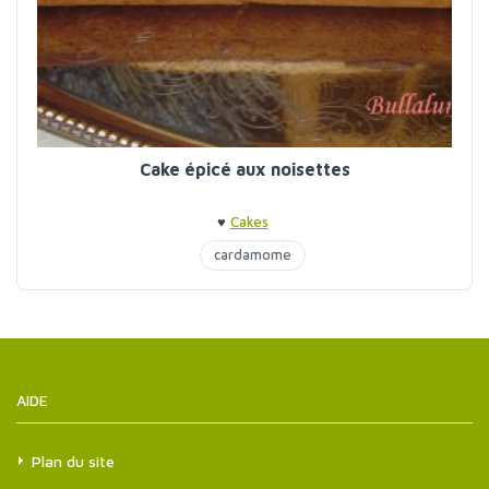
Cake épicé aux noisettes
♥
Cakes
cardamome
AIDE
Plan du site