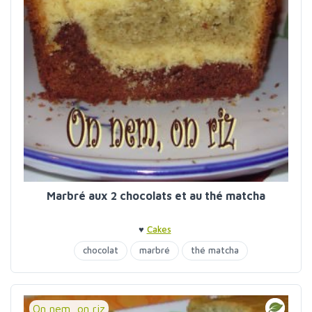
Marbré aux 2 chocolats et au thé matcha
♥
Cakes
chocolat
marbré
thé matcha
On nem, on riz