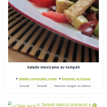
Salade mexicaine au tempeh
♥
Salades composées vegan
♥
Déjeuner au bureau
avocat
fenouil
haricots rouges ou blancs
tempeh
La Table Verte