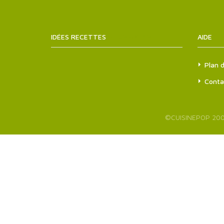
IDÉES RECETTES
SITEMAPS.XML
AIDE
Plan d
Conta
©
CUISINEPOP
200