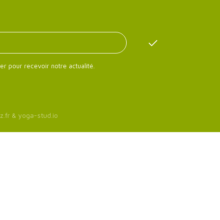
er pour recevoir notre actualité.
z.fr
&
yoga-stud.io