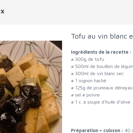
ux
Tofu au vin blanc 
Ingrédients de la recette :
#
300g de tofu
#
500ml de bouillon de légu
#
300ml de vin blanc sec
#
1 oignon haché
#
125g de pruneaux dénoyau
#
sel
#
poivre
#
1 c. à soupe d'huile d'olive
Préparation + cuisson :
40 