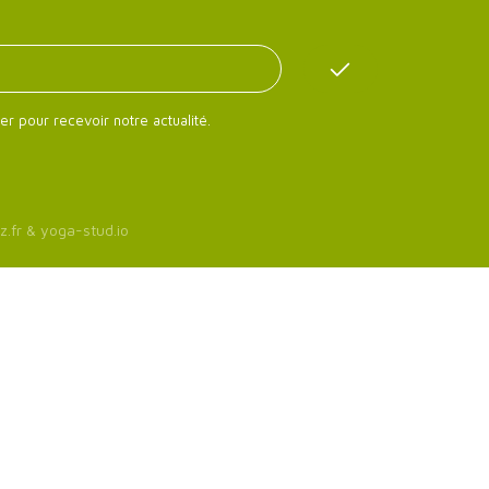
er pour recevoir notre actualité.
z.fr
&
yoga-stud.io