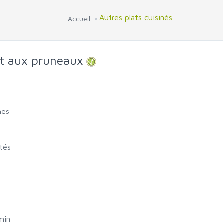
Autres plats cuisinés
Accueil
et aux pruneaux
mes
tés
min