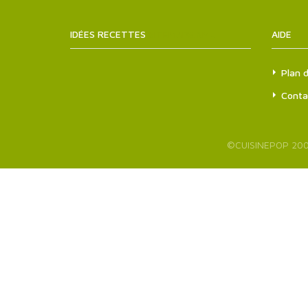
IDÉES RECETTES
SITEMAPS.XML
AIDE
Plan d
Conta
©
CUISINEPOP
200