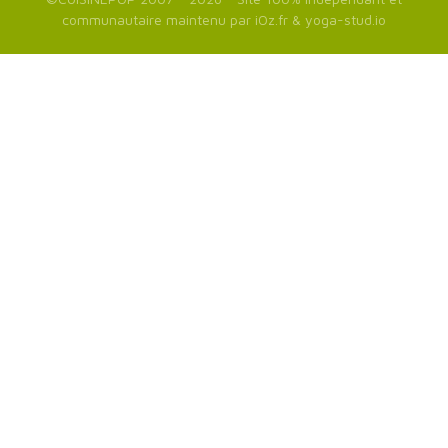
communautaire maintenu par
iOz.fr
&
yoga-stud.io