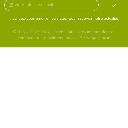
Inscrivez-vous à notre newsletter pour recevoir notre actualité.
©
CUISINEPOP
2007 - 2026 - Site 100% indépendant et
communautaire maintenu par
iOz.fr
&
yoga-stud.io