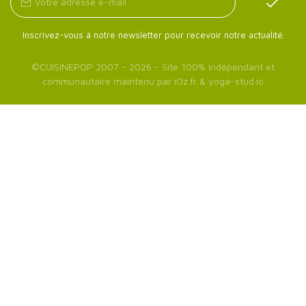
Inscrivez-vous à notre newsletter pour recevoir notre actualité.
©
CUISINEPOP
2007 - 2026 - Site 100% indépendant et
communautaire maintenu par
iOz.fr
&
yoga-stud.io