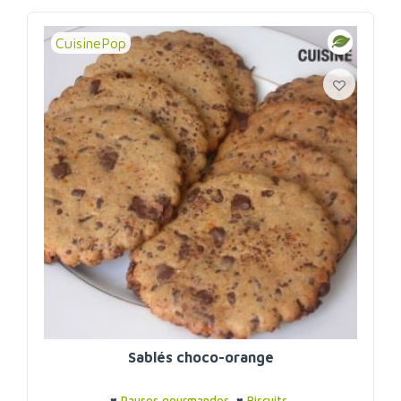
CuisinePop
Sablés choco-orange
♥
Pauses gourmandes
♥
Biscuits