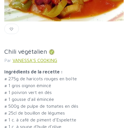
Chili végétalien
Par
VANESSA'S COOKING
Ingrédients de la recette :
#
275g de haricots rouges en boîte
#
1 gros oignon émincé
#
1 poivron vert en dés
#
1 gousse d'ail émincée
#
500g de pulpe de tomates en dés
#
25cl de bouillon de légumes
#
1 c. à café de piment d'Espelette
#
1 c. à soupe d'huile d'olive