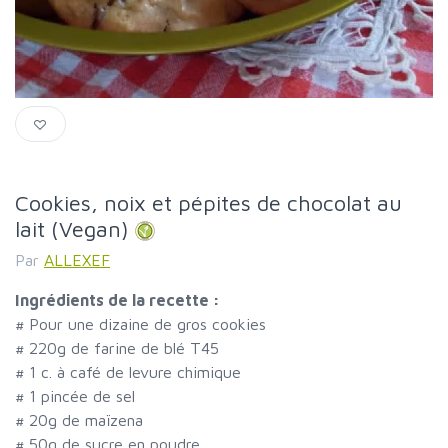
Cookies, noix et pépites de chocolat au
lait (Vegan)
Par
ALLEXEF
Ingrédients de la recette :
#
Pour une dizaine de gros cookies
#
220g de farine de blé T45
#
1 c. à café de levure chimique
#
1 pincée de sel
#
20g de maïzena
#
50g de sucre en poudre