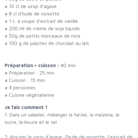
#
10 cl de sirop d'agave
#
8 cl d'huile de noisette
#
1 c. à soupe d'extrait de vanille
#
200 ml de crème de soja liquide
#
50g de petits morceaux de noix
#
100 g de pépites de chocolat au lait
Préparation + cuisson :
40 min
# Préparation :
25
min
# Cuisson :
15
min
#
4 personnes
# Cuisine végétalienne
Je fais comment ?
1. Dans un saladier, mélanger la farine, la maïzena, le
sucre, la levure et le sel.
2. Ajouter le sirop d'agave, l'huile de noisette, l'extrait de