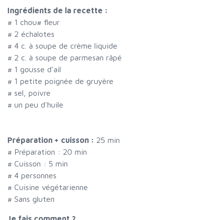
Ingrédients de la recette :
#
1 chou
#
fleur
#
2 échalotes
#
4 c. à soupe de crème liquide
#
2 c. à soupe de parmesan râpé
#
1 gousse d'ail
#
1 petite poignée de gruyère
#
sel, poivre
#
un peu d'huile
Préparation + cuisson :
25 min
# Préparation :
20
min
# Cuisson :
5
min
#
4 personnes
# Cuisine végétarienne
# Sans gluten
Je fais comment ?