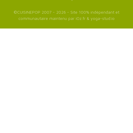
©
CUISINEPOP
2007 - 2026 - Site 100% indépendant et
communautaire maintenu par
iOz.fr
&
yoga-stud.io