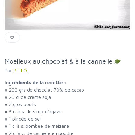
Moelleux au chocolat & à la cannelle
Par
PHILO
Ingrédients de la recette :
#
200 grs de chocolat 70% de cacao
#
20 cl de crème soja
#
2 gros oeufs
#
3 c. à s. de sirop d'agave
#
1 pincée de sel
#
1 c. à s. bombée de maïzena
#
2 c. à c. de cannelle en poudre