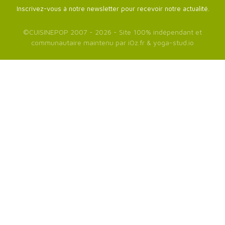
Inscrivez-vous à notre newsletter pour recevoir notre actualité.
©
CUISINEPOP
2007 - 2026 - Site 100% indépendant et
communautaire maintenu par
iOz.fr
&
yoga-stud.io