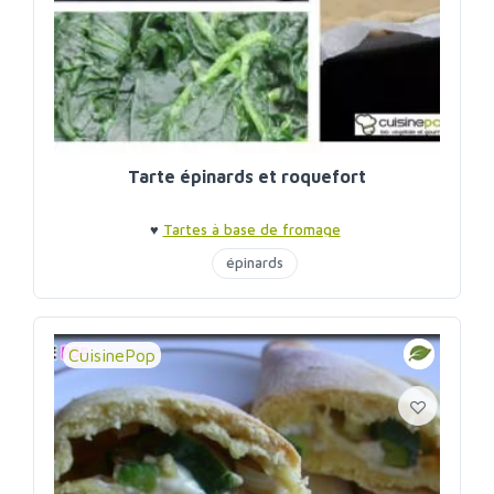
Tarte épinards et roquefort
♥
Tartes à base de fromage
épinards
CuisinePop