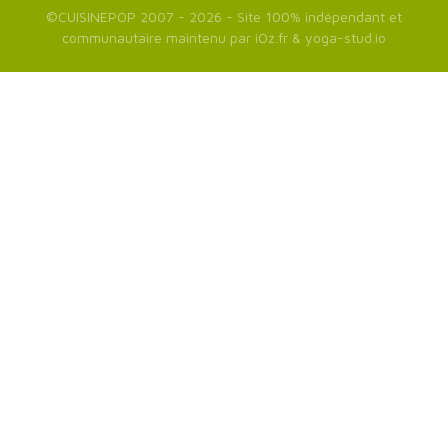
©
CUISINEPOP
2007 - 2026 - Site 100% indépendant et
communautaire maintenu par
iOz.fr
&
yoga-stud.io