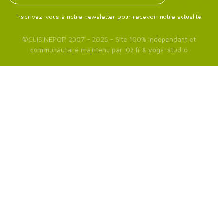
Inscrivez-vous à notre newsletter pour recevoir notre actualité.
©
CUISINEPOP
2007 - 2026 - Site 100% indépendant et
communautaire maintenu par
iOz.fr
&
yoga-stud.io