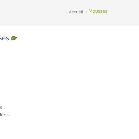
Mousses
Accueil
ses
s :
lées