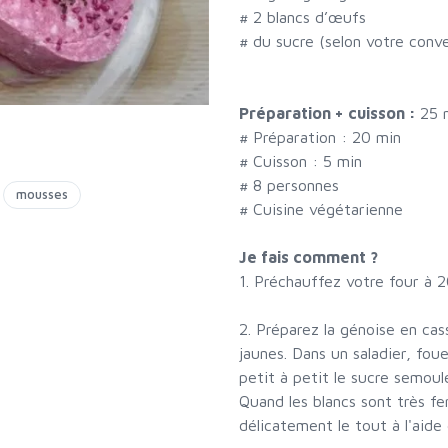
#
2 blancs d’œufs
#
du sucre (selon votre conv
Préparation + cuisson :
25 
# Préparation :
20
min
# Cuisson :
5
min
#
8 personnes
mousses
# Cuisine végétarienne
Je fais comment ?
1. Préchauffez votre four à 2
2. Préparez la génoise en cas
jaunes. Dans un saladier, fou
petit à petit le sucre semoul
Quand les blancs sont très f
délicatement le tout à l'aide