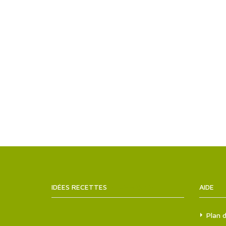
IDÉES RECETTES
SITEMAPS.XML
AIDE
Plan d