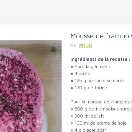
Mousse de framboi
Par
PHILO
Ingrédients de la recette :
#
Pour la génoise :
#
4 œufs
#
125 g de sucre semoule
#
120 g de farine
Pour la mousse de framboise
#
500 g de framboises surge
#
300 ml de lait
#
100 ml de crème de soja
#
4 g d'agar agar