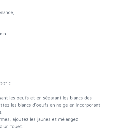
enance)
min
00° C.
sant les oeufs et en séparant les blancs des
ettez les blancs d'oeufs en neige en incorporant
e.
ermes, ajoutez les jaunes et mélangez
 d'un fouet.