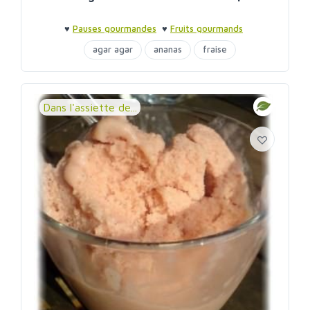
♥
Pauses gourmandes
♥
Fruits gourmands
agar agar
ananas
fraise
fruits gourmands
glaces et sorbets
Dans l'assiette de...