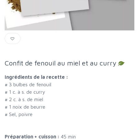
Confit de fenouil au miel et au curry
Ingrédients de la recette :
#
3 bulbes de fenouil
#
1 c. à s. de curry
#
2 c. à s. de miel
#
1 noix de beurre
#
Sel, poivre
Préparation + cuisson :
45 min