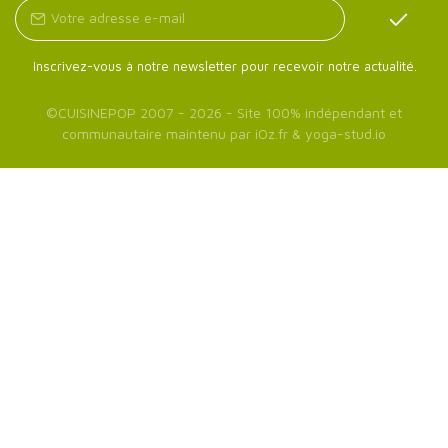
Inscrivez-vous à notre newsletter pour recevoir notre actualité.
©
CUISINEPOP
2007 - 2026 - Site 100% indépendant et
communautaire maintenu par
iOz.fr
&
yoga-stud.io