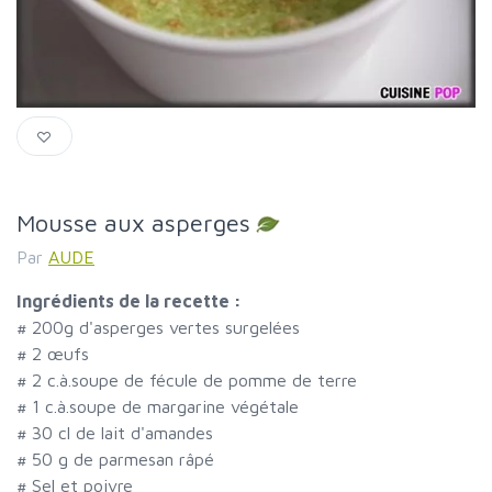
Mousse aux asperges
Par
AUDE
Ingrédients de la recette :
#
200g d'asperges vertes surgelées
#
2 œufs
#
2 c.à.soupe de fécule de pomme de terre
#
1 c.à.soupe de margarine végétale
#
30 cl de lait d'amandes
#
50 g de parmesan râpé
#
Sel et poivre