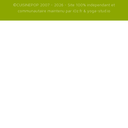
©
CUISINEPOP
2007 - 2026 - Site 100% indépendant et
communautaire maintenu par
iOz.fr
&
yoga-stud.io