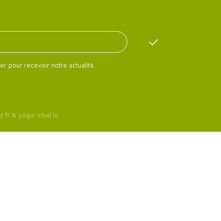
er pour recevoir notre actualité.
z.fr
&
yoga-stud.io