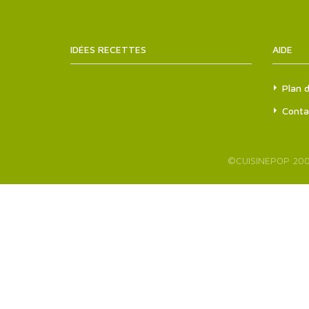
IDÉES RECETTES
SITEMAPS.XML
AIDE
Plan d
Conta
©
CUISINEPOP
200