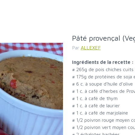
Pâté provençal (V
Par
ALLEXEF
Ingrédients de la recette :
#
265g de pois chiches cuits
#
175g de protéines de soja
#
6 c. à soupe d'huile d'olive
#
1 c. à café d'herbes de Pro
#
1 c. à café de thym
#
1 c. à café de laurier
#
1 c. à café de marjolaine
#
1/2 poivron rouge moyen c
#
1/2 poivron vert moyen co
#
2 échalotes hachées