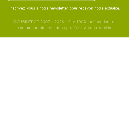
Inscrivez-vous à notre newsletter pour recevoir notre actualité.
©
CUISINEPOP
2007 - 2026 - Site 100% indépendant et
communautaire maintenu par
iOz.fr
&
yoga-stud.io