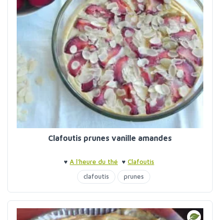
Clafoutis prunes vanille amandes
♥
A l'heure du thé
♥
Clafoutis
clafoutis
prunes