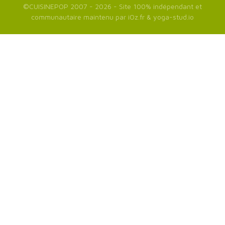
©
CUISINEPOP
2007 - 2026 - Site 100% indépendant et
communautaire maintenu par
iOz.fr
&
yoga-stud.io