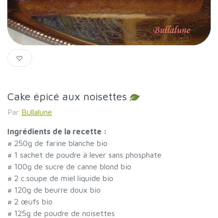
Cake épicé aux noisettes
Par
Bullalune
Ingrédients de la recette :
#
250g de farine blanche bio
#
1 sachet de poudre à lever sans phosphate
#
100g de sucre de canne blond bio
#
2 c.soupe de miel liquide bio
#
120g de beurre doux bio
#
2 œufs bio
#
125g de poudre de noisettes