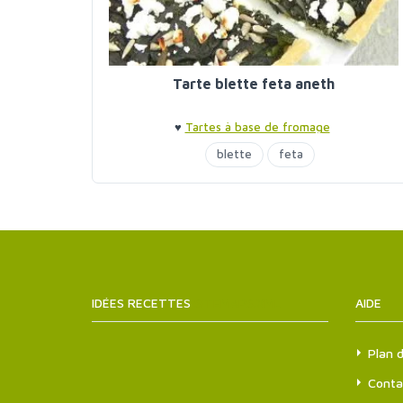
Tarte blette feta aneth
♥
Tartes à base de fromage
blette
feta
IDÉES RECETTES
SITEMAPS.XML
AIDE
Plan d
Conta