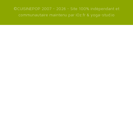
©
CUISINEPOP
2007 - 2026 - Site 100% indépendant et
communautaire maintenu par
iOz.fr
&
yoga-stud.io