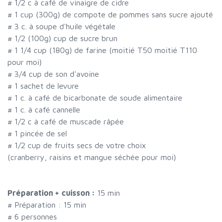
#
1/2 c à café de vinaigre de cidre
#
1 cup (300g) de compote de pommes sans sucre ajouté
#
3 c. à soupe d'huile végétale
#
1/2 (100g) cup de sucre brun
#
1 1/4 cup (180g) de farine (moitié T50 moitié T110
pour moi)
#
3/4 cup de son d'avoine
#
1 sachet de levure
#
1 c. à café de bicarbonate de soude alimentaire
#
1 c. à café cannelle
#
1/2 c à café de muscade râpée
#
1 pincée de sel
#
1/2 cup de fruits secs de votre choix
(cranberry, raisins et mangue séchée pour moi)
Préparation + cuisson :
15 min
# Préparation :
15
min
#
6 personnes