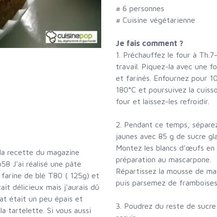
#
6 personnes
# Cuisine végétarienne
Je fais comment ?
1. Préchauffez le four à Th.7
travail. Piquez-la avec une f
et farinés. Enfournez pour 1
180°C et poursuivez la cuiss
four et laissez-les refroidir.
2. Pendant ce temps, séparez
jaunes avec 85 g de sucre gl
Montez les blancs d’œufs en 
 la recette du magazine
préparation au mascarpone.
58 J'ai réalisé une pâte
Répartissez la mousse de mas
farine de blé T80 ( 125g) et
puis parsemez de framboises
ait délicieux mais j'aurais dû
tat était un peu épais et
3. Poudrez du reste de sucre
la tartelette. Si vous aussi