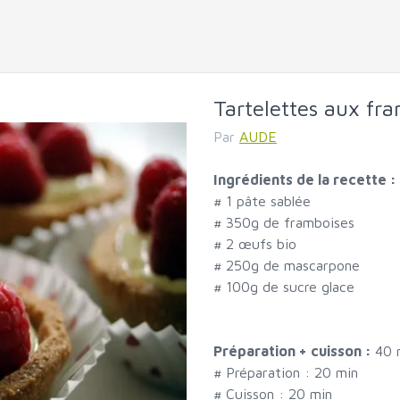
Tartelettes aux fr
Par
AUDE
Ingrédients de la recette :
#
1 pâte sablée
#
350g de framboises
#
2 œufs bio
#
250g de mascarpone
#
100g de sucre glace
Préparation + cuisson :
40 
# Préparation :
20
min
# Cuisson :
20
min