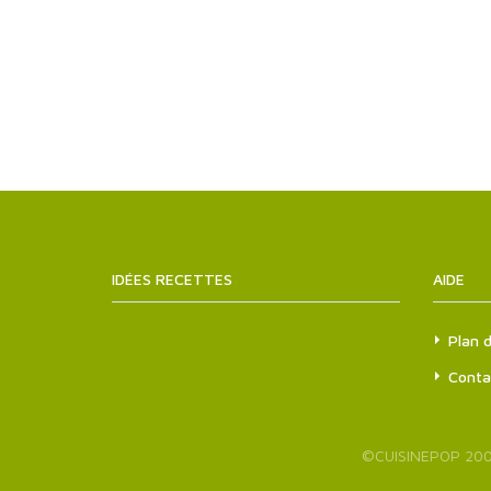
IDÉES RECETTES
SITEMAPS.XML
AIDE
Plan d
Conta
©
CUISINEPOP
200