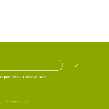
er pour recevoir notre actualité.
z.fr
&
yoga-stud.io