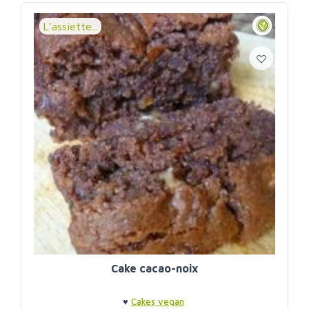
L'assiette...
Cake cacao-noix
♥
Cakes vegan