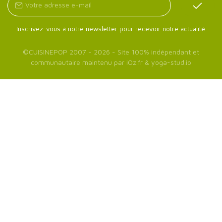
Inscrivez-vous à notre newsletter pour recevoir notre actualité.
©
CUISINEPOP
2007 - 2026 - Site 100% indépendant et
communautaire maintenu par
iOz.fr
&
yoga-stud.io