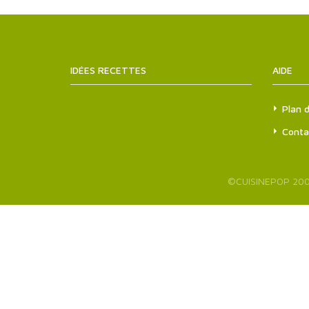
IDÉES RECETTES
SITEMAPS.XML
AIDE
Plan d
Conta
©
CUISINEPOP
200