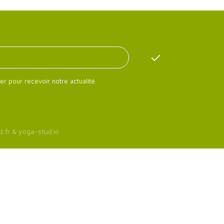
er pour recevoir notre actualité.
z.fr
&
yoga-stud.io