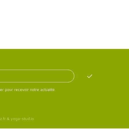
er pour recevoir notre actualité.
z.fr
&
yoga-stud.io