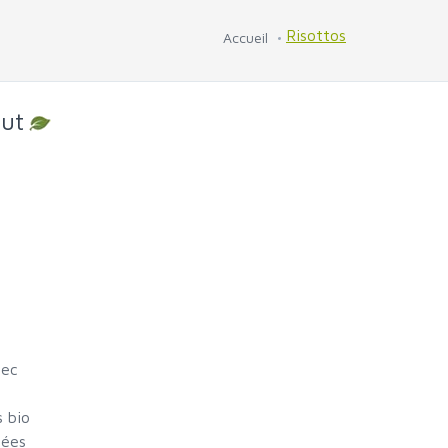
Risottos
Accueil
nut
sec
s bio
sées