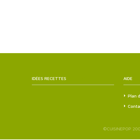
IDÉES RECETTES
SITEMAPS.XML
AIDE
Plan d
Conta
©
CUISINEPOP
200