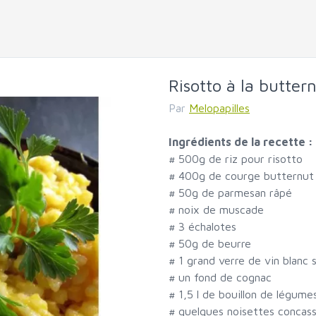
Risotto à la butter
Par
Melopapilles
Ingrédients de la recette :
#
500g de riz pour risotto
#
400g de courge butternut
#
50g de parmesan râpé
#
noix de muscade
#
3 échalotes
#
50g de beurre
#
1 grand verre de vin blanc 
#
un fond de cognac
#
1,5 l de bouillon de légume
#
quelques noisettes concas