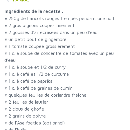
Ingrédients de la recette :
#
250g de haricots rouges trempés pendant une nuit
#
2 gros oignons coupés finement
#
2 gousses d'ail écrasées dans un peu d'eau
#
un petit bout de gingembre
#
1 tomate coupée grossièrement
#
1 c. à soupe de concentré de tomates avec un peu
d'eau
#
1 c. à soupe et 1/2 de curry
#
1 c. à café et 1/2 de curcuma
#
1 c. à café de paprika
#
1 c. à café de graines de cumin
#
quelques feuilles de coriandre fraîche
#
2 feuilles de laurier
#
2 clous de girofle
#
2 grains de poivre
#
de l'Asa foetida (optionnel)
#
de l'huile