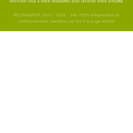
Inscrivez-vous à notre newsletter pour recevoir notre actualité.
©
CUISINEPOP
2007 - 2026 - Site 100% indépendant et
communautaire maintenu par
iOz.fr
&
yoga-stud.io