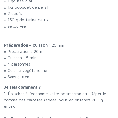
#
1 gousse d'ail
#
1/2 bouquet de persil
#
2 oeufs
#
150 g de farine de riz
#
sel,poivre
Préparation + cuisson :
25 min
# Préparation :
20
min
# Cuisson :
5
min
#
4 personnes
# Cuisine végétarienne
# Sans gluten
Je fais comment ?
1. Éplucher à l'économe votre potimarron cru. Râper le
comme des carottes râpées. Vous en obtenez 200 g
environ.