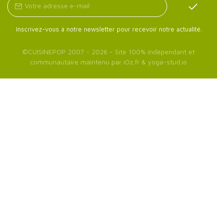
Inscrivez-vous à notre newsletter pour recevoir notre actualité.
©
CUISINEPOP
2007 - 2026 - Site 100% indépendant et
communautaire maintenu par
iOz.fr
&
yoga-stud.io