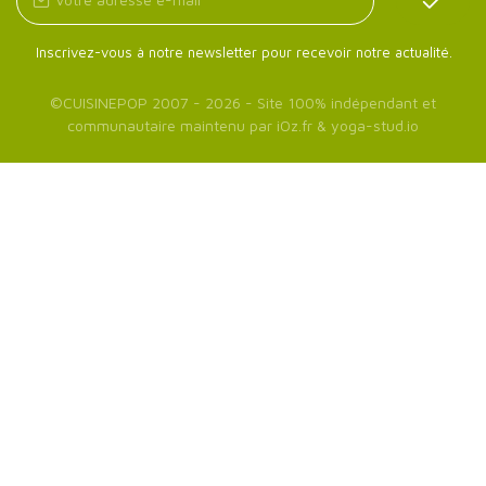
Inscrivez-vous à notre newsletter pour recevoir notre actualité.
©
CUISINEPOP
2007 - 2026 - Site 100% indépendant et
communautaire maintenu par
iOz.fr
&
yoga-stud.io