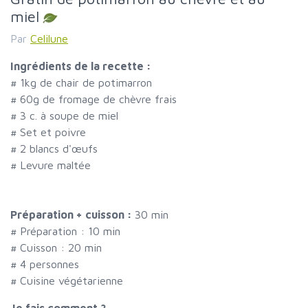
miel
Par
Celilune
Ingrédients de la recette :
#
1kg de chair de potimarron
#
60g de fromage de chèvre frais
#
3 c. à soupe de miel
#
Set et poivre
#
2 blancs d'œufs
#
Levure maltée
Préparation + cuisson :
30 min
# Préparation :
10
min
# Cuisson :
20
min
#
4 personnes
# Cuisine végétarienne
Je fais comment ?