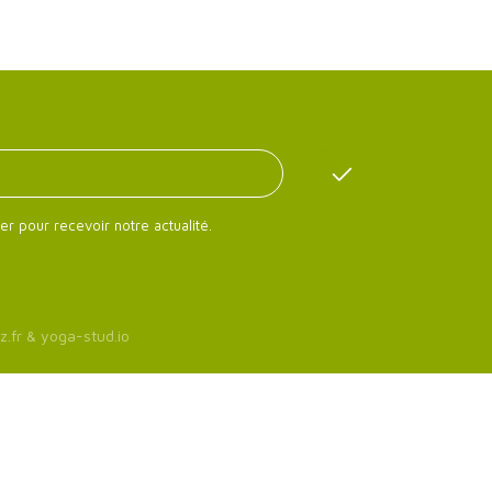
er pour recevoir notre actualité.
z.fr
&
yoga-stud.io