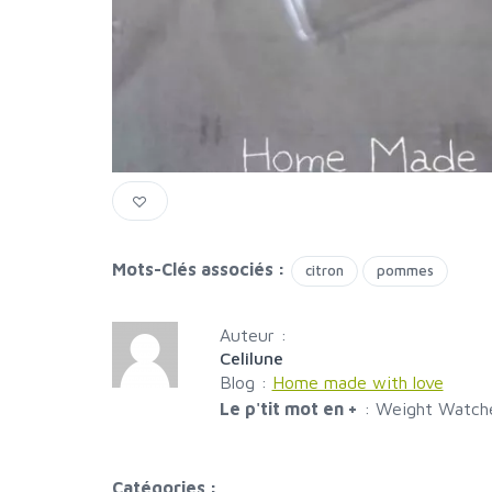
Mots-Clés associés :
citron
pommes
Auteur :
Celilune
Blog :
Home made with love
Le p'tit mot en +
:
Weight Watche
Catégories :