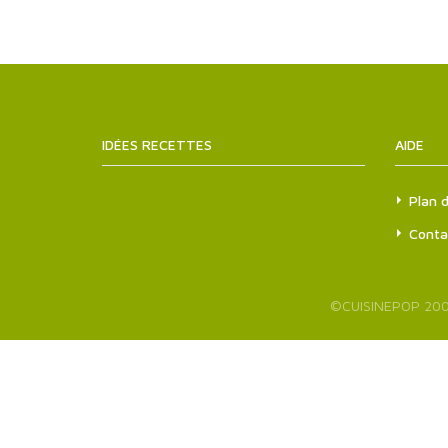
IDÉES RECETTES
SITEMAPS.XML
AIDE
Plan d
Conta
©
CUISINEPOP
200