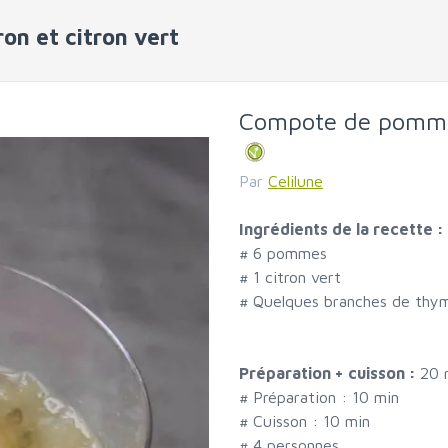
n et citron vert
Compote de pomme 
Par
Celilune
Ingrédients de la recette :
#
6 pommes
#
1 citron vert
#
Quelques branches de thym
Préparation + cuisson :
20 
# Préparation :
10
min
# Cuisson :
10
min
#
4 personnes