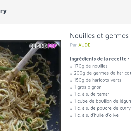
rry
Nouilles et germes
Par
AUDE
Ingrédients de la recette :
#
170g de nouilles
#
200g de germes de harico
#
150g de haricots verts
#
1 gros oignon
#
1 c. à s. de tamari
#
1 cube de bouillon de légu
#
1 c. à s. de poudre de curry
#
1 c. à s. d'huile d'olive