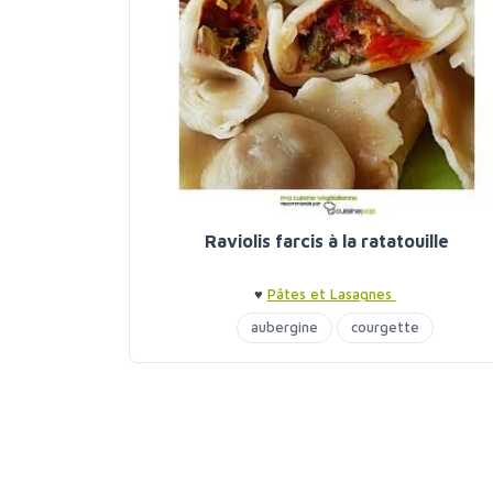
Raviolis farcis à la ratatouille
♥
Pâtes et Lasagnes
aubergine
courgette
les pasta végétaliennes
poivrons