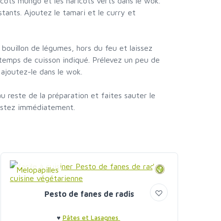
icots mungo et les haricots verts dans le wok.
stants. Ajoutez le tamari et le curry et
e bouillon de légumes, hors du feu et laissez
 temps de cuisson indiqué. Prélevez un peu de
t ajoutez-le dans le wok.
 au reste de la préparation et faites sauter le
ustez immédiatement.
Melopapilles
Pesto de fanes de radis
♥
Pâtes et Lasagnes