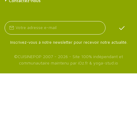
Contactez-nous
Inscrivez-vous à notre newsletter pour recevoir notre actualité.
©
CUISINEPOP
2007 - 2026 - Site 100% indépendant et
communautaire maintenu par
iOz.fr
&
yoga-stud.io