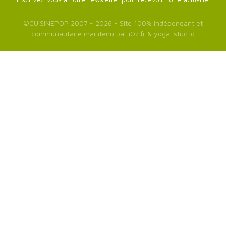
©
CUISINEPOP
2007 - 2026 - Site 100% indépendant et
communautaire maintenu par
iOz.fr
&
yoga-stud.io