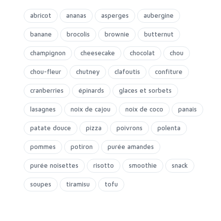
abricot
ananas
asperges
aubergine
banane
brocolis
brownie
butternut
champignon
cheesecake
chocolat
chou
chou-fleur
chutney
clafoutis
confiture
cranberries
épinards
glaces et sorbets
lasagnes
noix de cajou
noix de coco
panais
patate douce
pizza
poivrons
polenta
pommes
potiron
purée amandes
purée noisettes
risotto
smoothie
snack
soupes
tiramisu
tofu