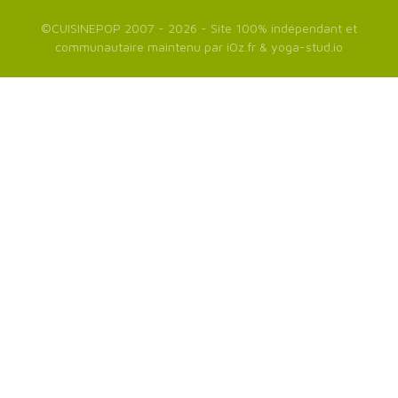
©
CUISINEPOP
2007 - 2026 - Site 100% indépendant et
communautaire maintenu par
iOz.fr
&
yoga-stud.io