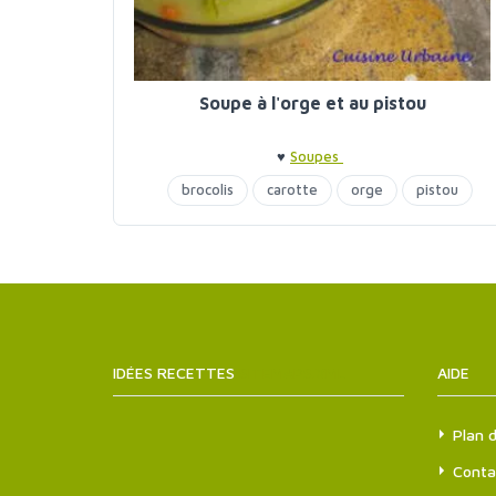
Soupe à l'orge et au pistou
♥
Soupes
brocolis
carotte
orge
pistou
soupes
IDÉES RECETTES
SITEMAPS.XML
AIDE
Plan d
Conta