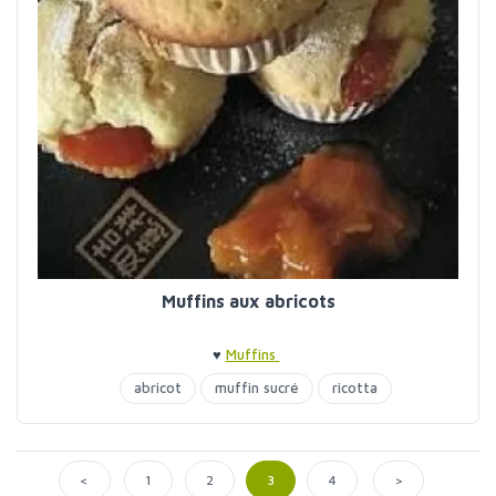
Muffins aux abricots
♥
Muffins
abricot
muffin sucré
ricotta
<
>
1
2
3
4