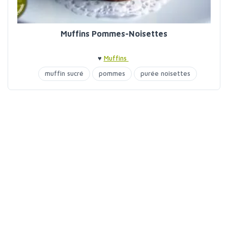
Muffins Pommes-Noisettes
♥
Muffins
muffin sucré
pommes
purée noisettes
sirop de riz