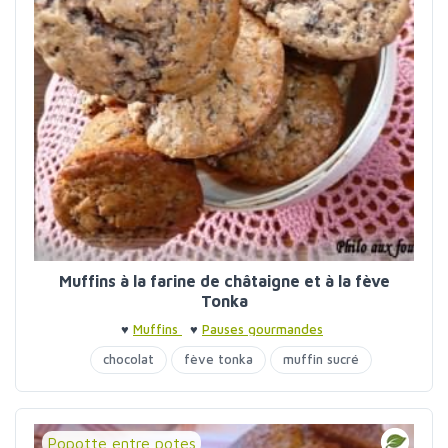
Muffins à la farine de châtaigne et à la fève
Tonka
♥
Muffins
♥
Pauses gourmandes
chocolat
fève tonka
muffin sucré
Popotte entre potes