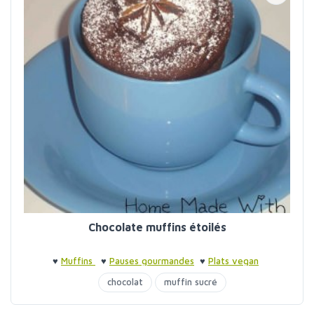
Chocolate muffins étoilés
♥
Muffins
♥
Pauses gourmandes
♥
Plats vegan
chocolat
muffin sucré