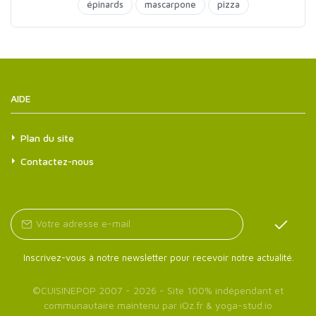
épinards
mascarpone
pizza
AIDE
Plan du site
Contactez-nous
Inscrivez-vous à notre newsletter pour recevoir notre actualité.
©
CUISINEPOP
2007 - 2026 - Site 100% indépendant et
communautaire maintenu par
iOz.fr
&
yoga-stud.io