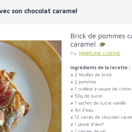
vec son chocolat caramel
Brick de pommes ca
caramel
Par
MARYLINE CUISINE
Ingrédients de la recette :
#
2 feuilles de brick
#
2 pommes
#
1 cuillère à soupe de citron
#
50g de sucre
#
1 sachet de sucre vanillé
#
4cl d’eau
#
12 carrés de chocolat cara
#
1 jaune d’œuf
#
1 pincée de sel