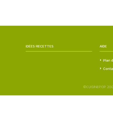
IDÉES RECETTES
SITEMAPS.XML
AIDE
Plan d
Conta
©
CUISINEPOP
200