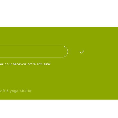
er pour recevoir notre actualité.
z.fr
&
yoga-stud.io