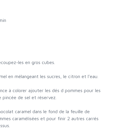
min
écoupez-les en gros cubes.
el en mélangeant les sucres, le citron et l’eau.
nce à colorer ajouter les dés d pommes pour les
e pincée de sel et réservez.
hocolat caramel dans le fond de la feuille de
mmes caramélisées et pour finir 2 autres carrés
ssus.