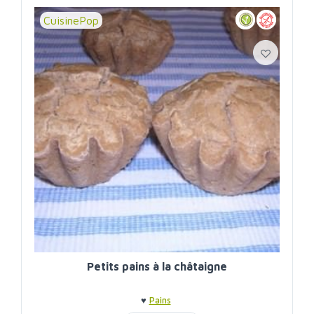
CuisinePop
Petits pains à la châtaigne
♥
Pains