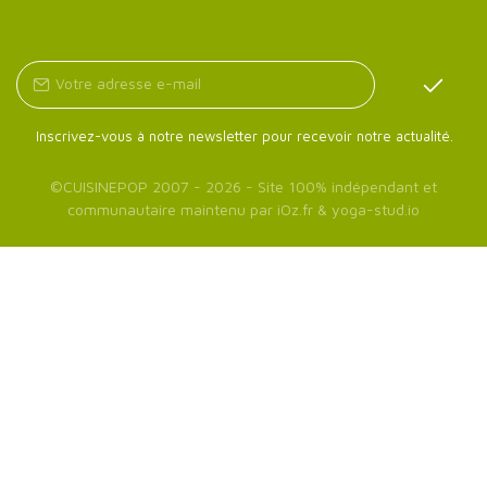
Inscrivez-vous à notre newsletter pour recevoir notre actualité.
©
CUISINEPOP
2007 - 2026 - Site 100% indépendant et
communautaire maintenu par
iOz.fr
&
yoga-stud.io