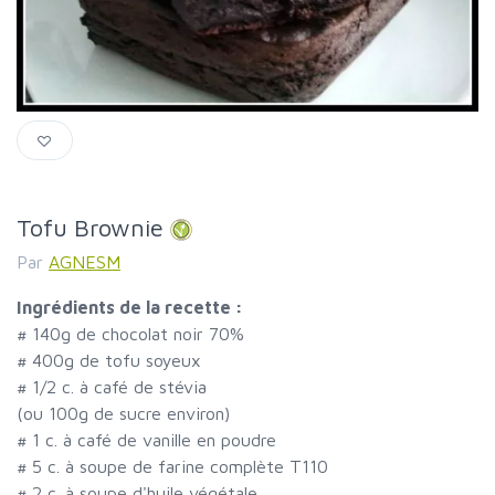
Tofu Brownie
Par
AGNESM
Ingrédients de la recette :
#
140g de chocolat noir 70%
#
400g de tofu soyeux
#
1/2 c. à café de stévia
(ou 100g de sucre environ)
#
1 c. à café de vanille en poudre
#
5 c. à soupe de farine complète T110
#
2 c. à soupe d'huile végétale