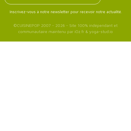
Inscrivez-vous à notre newsletter pour recevoir notre actualité.
©
CUISINEPOP
2007 - 2026 - Site 100% indépendant et
communautaire maintenu par
iOz.fr
&
yoga-stud.io